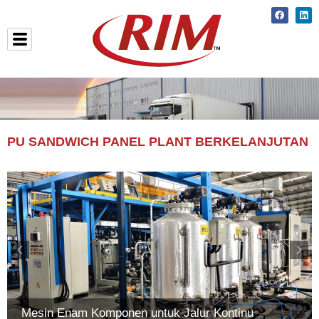
Skip
Faceboo
Lin
to
content
PU SANDWICH PANEL PLANT BERKELANJUTAN
Mesin Enam Komponen untuk Jalur Kontinu