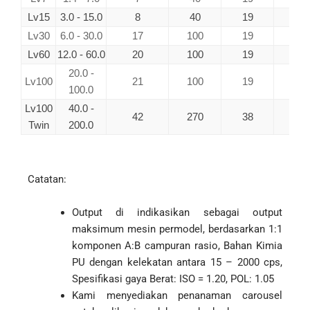
Lv15
3.0 - 15.0
8
40
19
10
Lv30
6.0 - 30.0
17
100
19
13
Lv60
12.0 - 60.0
20
100
19
13
20.0 -
Lv100
21
100
19
15
100.0
Lv100
40.0 -
42
270
38
30
Twin
200.0
Catatan:
Output di indikasikan sebagai output
maksimum mesin permodel, berdasarkan 1:1
komponen A:B campuran rasio, Bahan Kimia
PU dengan kelekatan antara 15 – 2000 cps,
Spesifikasi gaya Berat: ISO = 1.20, POL: 1.05
Kami menyediakan penanaman carousel