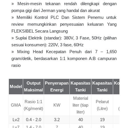
» Mesin-mesin tekanan rendah dilengkapi dengan
pompa gigi dari Jerman yang handal dan akurat
» Memiliki Kontrol PLC Dan Sistem Penemu untuk
review memungkinkan penyesuaian keluaran Yang
FLEKSIBEL Secara Langsung
» Suplai Elektrik (standar): 380V, 3 Fase, 50Hz (pilihan
sesuai konsumen): 220V, 3 fase, 60Hz
» Mixing Head Kecepatan Penuh dari 7 – 1,650
gram/detik, berdasarkan 1:1 komponen A:B campuran
rasio
Output
Penyerapan
Kapasitas
Kapasitas
Kompr
Model
Maksimal
Energi
Tanki
Tanki
Uda
Material
Rasio 1:1
Pelarut
6 b
GMA
KW
liter (tiap
(Kg/menit)
(Litre)
(nl/m
liter)
Lv2
0.4 - 2.0
3.2
40
19
10
Lv7
1.4 - 7.0
7
40
19
10