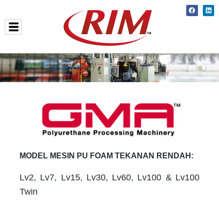
Skip
Faceboo
Lin
to
content
MODEL MESIN PU FOAM TEKANAN RENDAH:
Lv2, Lv7, Lv15, Lv30, Lv60, Lv100 & Lv100
Twin