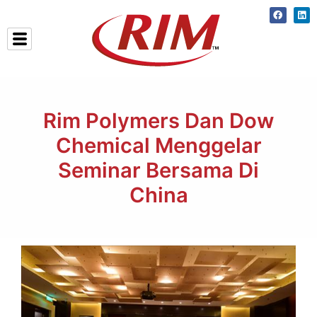
Skip
Faceboo
Lin
to
content
Rim Polymers Dan Dow
Chemical Menggelar
Seminar Bersama Di
China