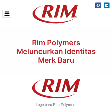
Skip
Faceboo
Lin
to
content
Rim Polymers
Meluncurkan Identitas
Merk Baru
Logo baru Rim Polymers